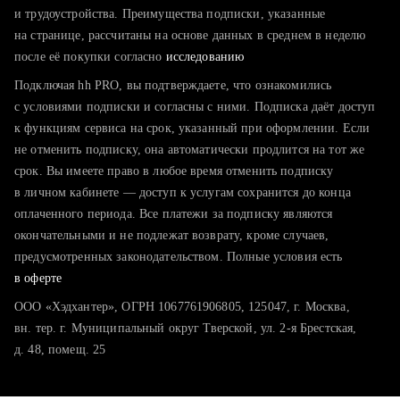
тратите много времени на поиск и вручную поднимаете
и трудоустройства. Преимущества подписки, указанные
резюме
на странице, рассчитаны на основе данных в среднем в неделю
после её покупки согласно
хотите сравнить себя с конкурентами и оценить шансы
исследованию
Подключая hh PRO, вы подтверждаете, что ознакомились
с условиями подписки и согласны с ними. Подписка даёт доступ
к функциям сервиса на срок, указанный при оформлении. Если
не отменить подписку, она автоматически продлится на тот же
срок. Вы имеете право в любое время отменить подписку
в личном кабинете — доступ к услугам сохранится до конца
оплаченного периода. Все платежи за подписку являются
окончательными и не подлежат возврату, кроме случаев,
предусмотренных законодательством. Полные условия есть
в оферте
ООО «Хэдхантер», ОГРН 1067761906805, 125047, г. Москва,
вн. тер. г. Муниципальный округ Тверской, ул. 2-я Брестская,
д. 48, помещ. 25